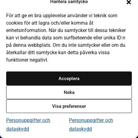
Hantera samtycke
Boken kommer
För att ge en bra upplevelse använder vi teknik som
It-hjälp
cookies för att lagra och/eller komma åt
Läsa på olika sätt
enhetsinformation. När du samtycker till dessa tekniker
kan vi behandla data som surfbeteende eller unika ID:n
Frågor och svar
på denna webbplats. Om du inte samtycker eller om du
Låneregler
återkallar ditt samtycke kan detta påverka vissa
funktioner negativt.
Kommande evenemang
Bibliotek och öppettider
Acceptera
Kontakta webbredaktionen
Neka
Om Bibliotek i Västmanland
Visa preferenser
Tillgänglighet på webbplatsen
Personuppgifter och dataskydd
Personuppgifter och
Personuppgifter och
dataskydd
dataskydd