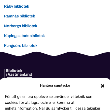
Råby bibliotek
Ramnäs bibliotek
Norbergs bibliotek
Köpings stadsbibliotek
Kungsörs bibliotek
Hantera samtycke
Boken kommer
För att ge en bra upplevelse använder vi teknik som
It-hjälp
cookies för att lagra och/eller komma åt
Läsa på olika sätt
enhetsinformation. När du samtycker till dessa tekniker