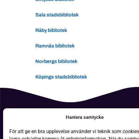
Sala stadsbibliotek
Råby bibliotek
Ramnäs bibliotek
Norbergs bibliotek
Köpings stadsbibliotek
Hantera samtycke
Boken
För att ge en bra upplevelse använder vi teknik som cookies 
It-hjäl
lagra och/eller komma åt enhetsinformation. När du samtyck