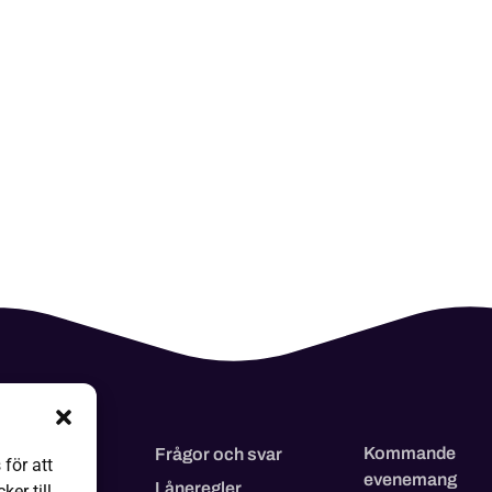
Kommande
 kommer
Frågor och svar
för att
evenemang
p
Låneregler
er till