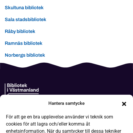
Skultuna bibliotek
Sala stadsbibliotek
Råby bibliotek
Ramnäs bibliotek
Norbergs bibliotek
Hantera samtycke
Boken kommer
För att ge en bra upplevelse använder vi teknik som
It-hjälp
cookies för att lagra och/eller komma åt
Läsa på olika sätt
enhetsinformation. När du samtycker till dessa tekniker