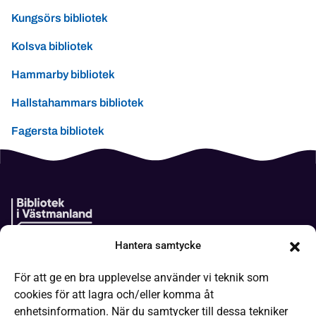
Kungsörs bibliotek
Kolsva bibliotek
Hammarby bibliotek
Hallstahammars bibliotek
Fagersta bibliotek
Hantera samtycke
Boken kommer
För att ge en bra upplevelse använder vi teknik som
It-hjälp
cookies för att lagra och/eller komma åt
Läsa på olika sätt
enhetsinformation. När du samtycker till dessa tekniker