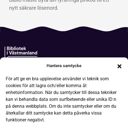
nytt säkrare lösenord.
Hantera samtycke
Boken kommer
För att ge en bra upplevelse använder vi teknik som
It-hjälp
cookies för att lagra och/eller komma åt
Läsa på olika sätt
enhetsinformation. När du samtycker till dessa tekniker
kan vi behandla data som surfbeteende eller unika ID:n
Frågor och svar
på denna webbplats. Om du inte samtycker eller om du
Låneregler
återkallar ditt samtycke kan detta påverka vissa
funktioner negativt.
Kommande evenemang