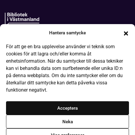
Hantera samtycke
Boken kommer
För att ge en bra upplevelse använder vi teknik som
It-hjälp
cookies för att lagra och/eller komma åt
Läsa på olika sätt
enhetsinformation. När du samtycker till dessa tekniker
kan vi behandla data som surfbeteende eller unika ID:n
Frågor och svar
på denna webbplats. Om du inte samtycker eller om du
Låneregler
återkallar ditt samtycke kan detta påverka vissa
funktioner negativt.
Kommande evenemang
Bibliotek och öppettider
Acceptera
Kontakta webbredaktionen
Neka
Om Bibliotek i Västmanland