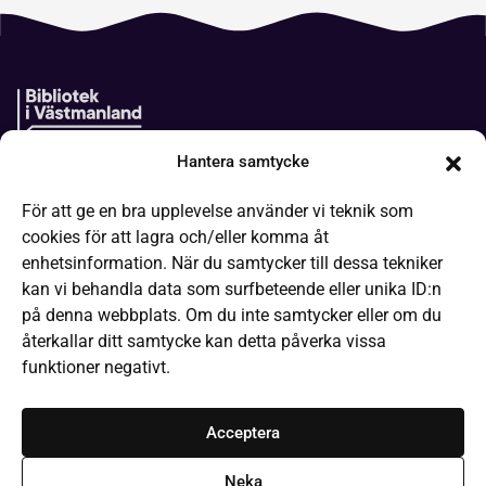
Hantera samtycke
Boken kommer
För att ge en bra upplevelse använder vi teknik som
It-hjälp
cookies för att lagra och/eller komma åt
Läsa på olika sätt
enhetsinformation. När du samtycker till dessa tekniker
kan vi behandla data som surfbeteende eller unika ID:n
Frågor och svar
på denna webbplats. Om du inte samtycker eller om du
Låneregler
återkallar ditt samtycke kan detta påverka vissa
funktioner negativt.
Kommande evenemang
Bibliotek och öppettider
Acceptera
Kontakta webbredaktionen
Neka