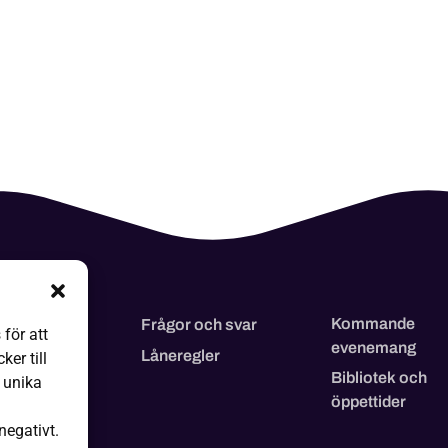
Kommande
 kommer
Frågor och svar
för att
evenemang
p
Låneregler
er till
Bibliotek och
 unika
å olika sätt
öppettider
u
negativt.