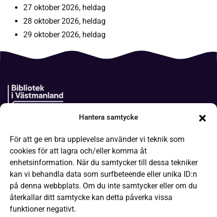
27 oktober 2026, heldag
28 oktober 2026, heldag
29 oktober 2026, heldag
Hantera samtycke
Boken kommer
För att ge en bra upplevelse använder vi teknik som
It-hjälp
cookies för att lagra och/eller komma åt
Läsa på olika sätt
enhetsinformation. När du samtycker till dessa tekniker
kan vi behandla data som surfbeteende eller unika ID:n
Frågor och svar
på denna webbplats. Om du inte samtycker eller om du
Låneregler
återkallar ditt samtycke kan detta påverka vissa
funktioner negativt.