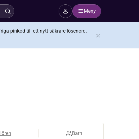
Meny
iga pinkod till ett nytt säkrare lösenord.
ulören
Barn