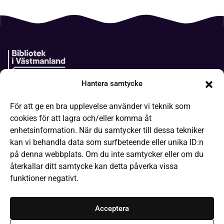
Hantera samtycke
Boken kommer
För att ge en bra upplevelse använder vi teknik som
It-hjälp
cookies för att lagra och/eller komma åt
Läsa på olika sätt
enhetsinformation. När du samtycker till dessa tekniker
kan vi behandla data som surfbeteende eller unika ID:n
Frågor och svar
på denna webbplats. Om du inte samtycker eller om du
Låneregler
återkallar ditt samtycke kan detta påverka vissa
funktioner negativt.
Kommande evenemang
Bibliotek och öppettider
Acceptera