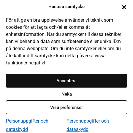
Hantera samtycke
Boken kommer
För att ge en bra upplevelse använder vi teknik som
It-hjälp
cookies för att lagra och/eller komma åt
Läsa på olika sätt
enhetsinformation. När du samtycker till dessa tekniker
kan vi behandla data som surfbeteende eller unika ID:n
Frågor och svar
på denna webbplats. Om du inte samtycker eller om du
Låneregler
återkallar ditt samtycke kan detta påverka vissa
funktioner negativt.
Kommande evenemang
Bibliotek och öppettider
Acceptera
Kontakta webbredaktionen
Neka
Om Bibliotek i Västmanland
Visa preferenser
Tillgänglighet på webbplatsen
Personuppgifter och dataskydd
Personuppgifter och
Personuppgifter och
dataskydd
dataskydd