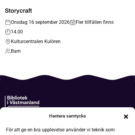
Storycraft
Onsdag 16 september 2026
Fler tillfällen finns
14.00
Kulturcentralen Kulören
Barn
Hantera samtycke
Boken kommer
För att ge en bra upplevelse använder vi teknik som
It-hjälp