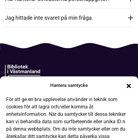
Jag hittade inte svaret på min fråga.
Hantera samtycke
Boken kommer
För att ge en bra upplevelse använder vi teknik som
It-hjälp
cookies för att lagra och/eller komma åt
Läsa på olika sätt
enhetsinformation. När du samtycker till dessa tekniker
kan vi behandla data som surfbeteende eller unika ID:n
Frågor och svar
på denna webbplats. Om du inte samtycker eller om du
Låneregler
återkallar ditt samtycke kan detta påverka vissa