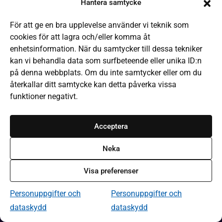
Hantera samtycke
Boken kommer
För att ge en bra upplevelse använder vi teknik som
It-hjälp
cookies för att lagra och/eller komma åt
Läsa på olika sätt
enhetsinformation. När du samtycker till dessa tekniker
kan vi behandla data som surfbeteende eller unika ID:n
Frågor och svar
på denna webbplats. Om du inte samtycker eller om du
Låneregler
återkallar ditt samtycke kan detta påverka vissa
funktioner negativt.
Kommande evenemang
Bibliotek och öppettider
Acceptera
Kontakta webbredaktionen
Neka
Om Bibliotek i Västmanland
Visa preferenser
Tillgänglighet på webbplatsen
Personuppgifter och dataskydd
Personuppgifter och
Personuppgifter och
dataskydd
dataskydd