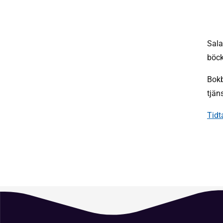
Sala
böck
Bokb
tjän
Tidt